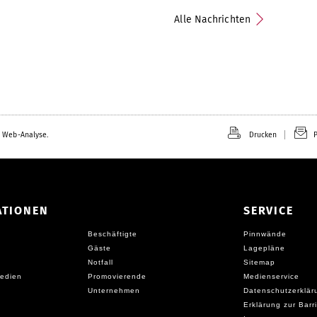
Alle Nachrichten
 Web-Analyse.
Drucken
P
ATIONEN
SERVICE
Beschäftigte
Pinnwände
Gäste
Lagepläne
Notfall
Sitemap
edien
Promovierende
Medienservice
Unternehmen
Datenschutzerklär
Erklärung zur Barri