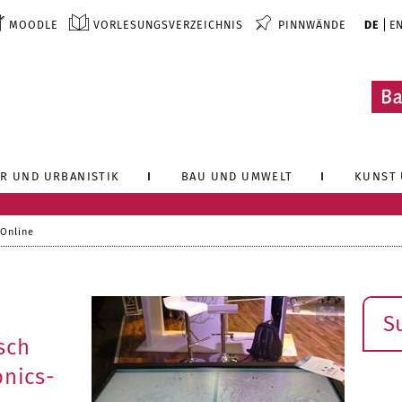
MOODLE
VORLESUNGSVERZEICHNIS
PINNWÄNDE
DE
E
R UND URBANISTIK
BAU UND UMWELT
KUNST 
 Online
Such
sch
onics-