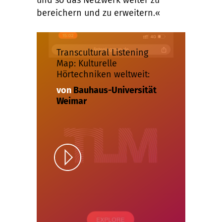
und so das Netzwerk weiter zu
bereichern und zu erweitern.«
Transcultural Listening
Map: Kulturelle
Hörtechniken weltweit:
von
Bauhaus-Universität
Weimar
Play