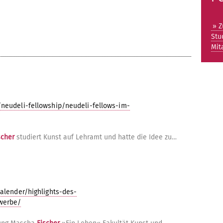
» Z
Stu
Mit
neudeli-fellowship/neudeli-fellows-im-
scher
studiert Kunst auf Lehramt und hatte die Idee zu…
alender/highlights-des-
werbe/