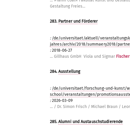
… »Tanin coat« Fakultät Kunst und Gestal
Gestaltung Freies…
283.
Partner und Förderer
:
/de/universitaet/aktuell/veranstaltungsk
jahres/archiv/2018/summaery2018/partne
:
2018-06-27
… Gillhaus GmbH Viola und Sigmar
Fischer
284.
Ausstellung
:
/de/universitaet/forschung-und-kunst/w
school/veranstaltungen/promotionsausst
:
2026-03-09
… / Dr. Simon Frisch / Michael Braun / Leo
285.
Alumni und Austauschstudierende