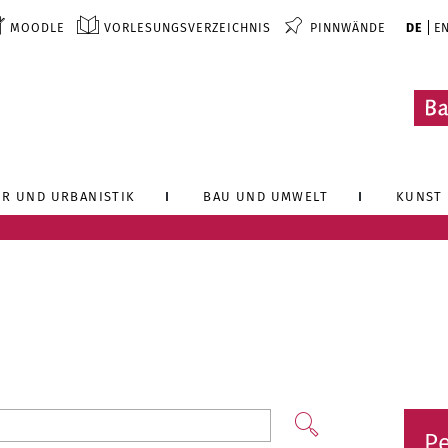
MOODLE
VORLESUNGSVERZEICHNIS
PINNWÄNDE
DE
E
R UND URBANISTIK
BAU UND UMWELT
KUNST 
P