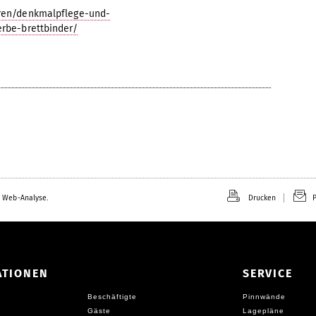
uren/denkmalpflege-und-
rbe-brettbinder/
 Web-Analyse.
Drucken
P
ATIONEN
SERVICE
Beschäftigte
Pinnwände
Gäste
Lagepläne