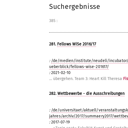
Suchergebnisse
385 :
281.
Fellows WiSe 2016/17
:
/de/medien/institute/neudeli/incubator/
ueberblick/fellows-wise-201617/
:
2021-02-10
… übergehen. Team 3: Heart Kill Theresa
Fi
282.
Wettbewerbe - die Ausschreibungen
:
/de/universitaet/aktuell/veranstaltungsk
jahres/archiv/2017/summaery2017/wettbe
:
2017-07-19