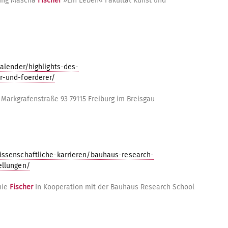
tung Mascha
Fischer
»Ein Leben« Fakultät Kunst und
alender/highlights-des-
r-und-foerderer/
Markgrafenstraße 93 79115 Freiburg im Breisgau
issenschaftliche-karrieren/bauhaus-research-
ellungen/
nie
Fischer
In Kooperation mit der Bauhaus Research School