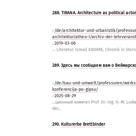
288.
TIRANA. Architecture as political actor
:
/de/architektur-und-urbanistik/profess
architektur/atheo-l/archiv-der-lehrveran
:
2019-03-06
… Literatur: Ismail KADARE, Chronik in Stein
289.
Здесь мы сообщаем вам о Веймарско
:
/de/bau-und-umwelt/professuren/werkst
konferencija-po-gipsu/
:
2025-08-29
…ционный комитет Prof. Dr.-Ing. H.-M. Ludwi
der…
290.
Kulturerbe Brettbinder