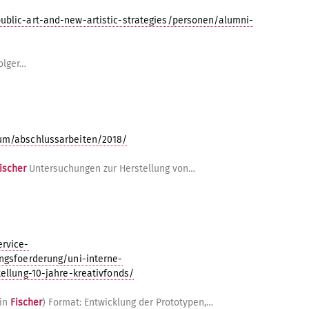
ublic-art-and-new-artistic-strategies/personen/alumni-
olger…
ium/abschlussarbeiten/2018/
ischer
Untersuchungen zur Herstellung von…
ervice-
ngsfoerderung/uni-interne-
ellung-10-jahre-kreativfonds/
tin
Fischer
) Format: Entwicklung der Prototypen,…