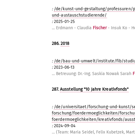
:
/de/kunst-und-gestaltung/professuren/p
und-austauschstudierende/
:
2025-01-25
… Erdmann - Claudia
Fischer
- Insuk Ko - H
286.
2018
:
/de/bau-und-umwelt/institute/fib/stud
:
2023-06-13
… Betreuung: Dr.-Ing. Saskia Nowak Sarah
F
287.
Ausstellung "10 Jahre Kreativfonds"
:
/de/universitaet/forschung-und-kunst/s
forschung/foerdermoeglichkeiten/forschu
foerdermoeglichkeiten/kreativfonds/ausst
:
2024-09-04
… (Team: Maria Seidel, Felix Kubetzek, Mar