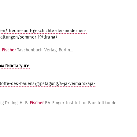
uren/theorie-und-geschichte-der-modernen-
staltungen/sommer-19/tirana/
.
Fischer
Taschenbuch-Verlag, Berlin…
м Гипстагунге.
offe-des-bauens/gipstagung/4-ja-veimarskaja-
g Dr.-Ing. H.-B.
Fischer
F.A. Finger-Institut für Baustoffkunde