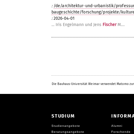
:
/de/architektur-und-urbanistik/profess
baugeschichte/forschung/projekte/kulture
:
2026-04-01
… Iris Engelmann und Jens
Fischer
M.…
Die Bauhaus-Universität Weimar verwendet Matomo zur
STUDIUM
INFORM
Studienangebote
Alumni
Beratungsangebote
Forschende