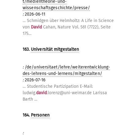
t/medientheorie-und-
wissenschaftsgeschichte/presse/
:
2026-06-11
… Schmidgen über Helmholtz: A Life in Science
von
David
Cahan, Nature Vol. 561 (7722), Seite
175…
163.
Universität mitgestalten
:
/de/universitaet/lehre/weiterentwicklung-
des-lehrens-und-lernens/mitgestalten/
:
2026-07-16
… Studentische Partizipation E-Mail:
ludwig.
david
.lorenz@uni-weimar.de Larissa
Barth …
164.
Personen
: