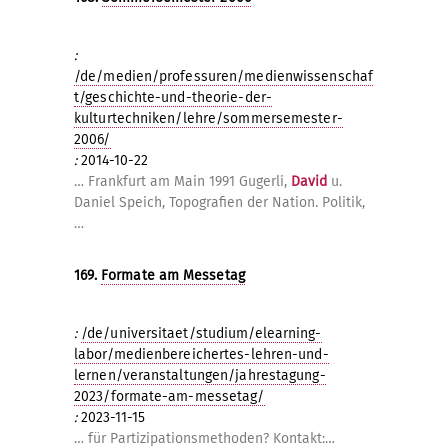
:
/de/medien/professuren/medienwissenschaf
t/geschichte-und-theorie-der-
kulturtechniken/lehre/sommersemester-
2006/
:
2014-10-22
… Frankfurt am Main 1991 Gugerli,
David
u.
Daniel Speich, Topografien der Nation. Politik,
…
169.
Formate am Messetag
:
/de/universitaet/studium/elearning-
labor/medienbereichertes-lehren-und-
lernen/veranstaltungen/jahrestagung-
2023/formate-am-messetag/
:
2023-11-15
… für Partizipationsmethoden? Kontakt:…