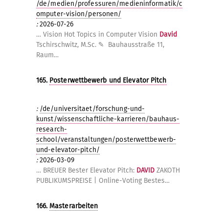
/de/medien/professuren/medieninformatik/c
omputer-vision/personen/
:
2026-07-26
… Vision Hot Topics in Computer Vision
David
Tschirschwitz, M.Sc. ✎ Bauhausstraße 11,
Raum…
165.
Posterwettbewerb und Elevator Pitch
:
/de/universitaet/forschung-und-
kunst/wissenschaftliche-karrieren/bauhaus-
research-
school/veranstaltungen/posterwettbewerb-
und-elevator-pitch/
:
2026-03-09
… BREUER Bester Elevator Pitch:
DAVID
ZAKOTH
PUBLIKUMSPREISE | Online-Voting Bestes…
166.
Masterarbeiten