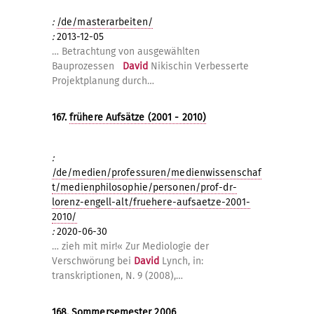
:
/de/masterarbeiten/
:
2013-12-05
… Betrachtung von ausgewählten
Bauprozessen
David
Nikischin Verbesserte
Projektplanung durch…
167.
frühere Aufsätze (2001 - 2010)
:
/de/medien/professuren/medienwissenschaf
t/medienphilosophie/personen/prof-dr-
lorenz-engell-alt/fruehere-aufsaetze-2001-
2010/
:
2020-06-30
… zieh mit mir!« Zur Mediologie der
Verschwörung bei
David
Lynch, in:
transkriptionen, N. 9 (2008),…
168.
Sommersemester 2006