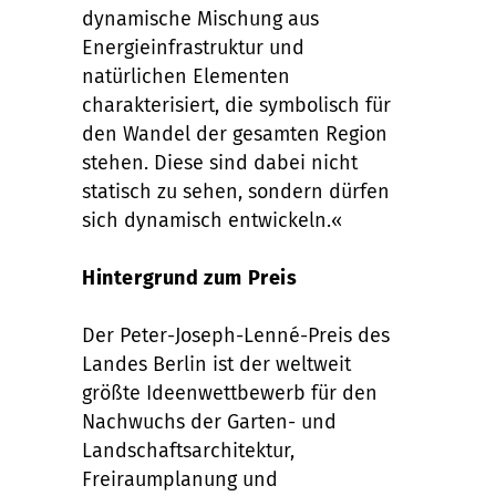
dynamische Mischung aus
Energieinfrastruktur und
nat
ü
rlichen Elementen
charakterisiert, die symbolisch f
ü
r
den Wandel der gesamten Region
stehen. Diese sind dabei nicht
statisch zu sehen, sondern d
ü
rfen
sich dynamisch entwickeln.
«
Hintergrund zum Preis
Der Peter-Joseph-Lenn
é
-Preis des
Landes Berlin ist der weltweit
größte Ideenwettbewerb f
ü
r den
Nachwuchs der Garten- und
Landschaftsarchitektur,
Freiraumplanung und