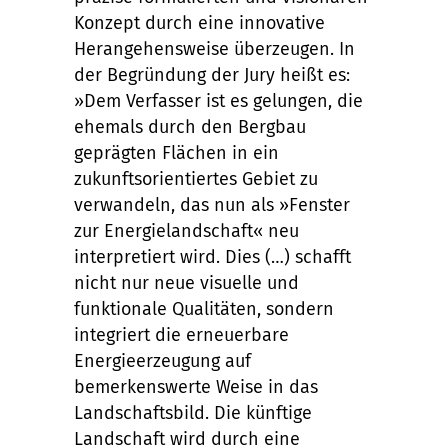
Konzept durch eine innovative
Herangehensweise überzeugen. In
der Begründung der Jury heißt es:
»
Dem Verfasser ist es gelungen, die
ehemals durch den Bergbau
gepr
ä
gten Fl
ä
chen in ein
zukunftsorientiertes Gebiet zu
verwandeln, das nun als
»
Fenster
zur Energielandschaft
«
neu
interpretiert wird. Dies (
…
) schafft
nicht nur neue visuelle und
funktionale Qualit
ä
ten, sondern
integriert die erneuerbare
Energieerzeugung auf
bemerkenswerte Weise in das
Landschaftsbild. Die k
ü
nftige
Landschaft wird durch eine