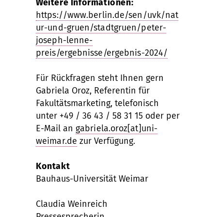
Weitere Informationen:
https://www.berlin.de/sen/uvk/nat
ur-und-gruen/stadtgruen/peter-
joseph-lenne-
preis/ergebnisse/ergebnis-2024/
Fü
r R
ü
ckfragen steht Ihnen gern
Gabriela Oroz, Referentin f
ü
r
Fakult
ä
tsmarketing, telefonisch
unter +49 / 36 43 / 58 31 15 oder per
E-Mail an
gabriela.oroz[at]uni-
weimar.de
zur Verf
ügung.
Kontakt
Bauhaus-Universität Weimar
Claudia Weinreich
Pressesprecherin