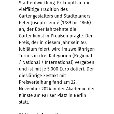
Stadtentwicklung. Er kn
ü
pft an die
vielf
ä
ltige Tradition des
Gartengestalters und Stadtplaners
Peter Joseph Lenn
é
(1789 bis 1866)
an, der über Jahrzehnte die
Gartenkunst in Preuß
en prä
gte. Der
Preis, der in diesem Jahr sein 50.
Jubiläum feiert, wird im zweij
ä
hrigen
Turnus in drei Kategorien (Regional
/ National / International) vergeben
und ist mit je 5.000 Euro dotiert. Der
diesjährige Festakt mit
Preisverleihung fand am 22.
November 2024 in der Akademie der
K
ü
nste am Pariser Platz in Berlin
statt.