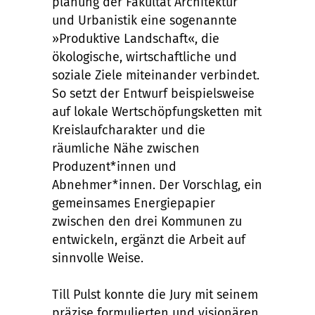
planung der Fakult
ä
t Architektur
und Urbanistik eine sogenannte
»
Produktive Landschaft
«
, die
ö
kologische, wirtschaftliche und
soziale Ziele miteinander verbindet.
So setzt der Entwurf beispielsweise
auf lokale Wertsch
ö
pfungsketten mit
Kreislaufcharakter und die
rä
umliche N
ä
he zwischen
Produzent*innen und
Abnehmer*innen. Der Vorschlag, ein
gemeinsames Energiepapier
zwischen den drei Kommunen zu
entwickeln, erg
ä
nzt die Arbeit auf
sinnvolle Weise.
Till Pulst konnte die Jury mit seinem
pr
ä
zise formulierten und vision
ä
ren