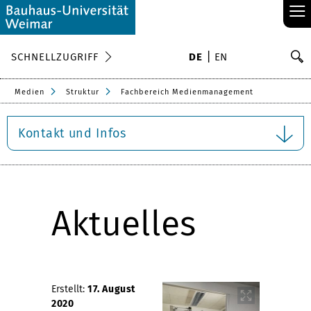
≡
S
SCHNELLZUGRIFF
DE
EN
Su
Medien
Struktur
Fachbereich Medienmanagement
Kontakt und Infos
Aktuelles
Erstellt:
17. August
2020