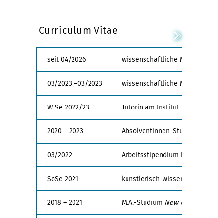
Curriculum Vitae
seit 04/2026
wissenschaftliche Mitarbeiterin
03/2023 –03/2023
wissenschaftliche Mitarbeiter
WiSe 2022/23
Tutorin am Institut für Geschich
2020 – 2023
Absolventinnen-Studium in Kuns
03/2022
Arbeitsstipendium bei theali
SoSe 2021
künstlerisch-wissenschaftliche
2018 – 2021
M.A.-Studium
New Media
mit 