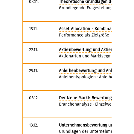
08.11.
Theoretische Grundlagen des Wertpa
Grundlegende Fragestellungen des Wertp
15.11.
Asset Allocation - Kombination von Ka
Performance als Zielgröße · Risiko, Rend
22.11.
Aktienbewertung und Aktienmanagem
Aktienarten und Marktsegmente · Aktien
29.11.
Anleihenbewertung und Anleihenman
Anleihentypologien · Anleihenbewertu
06.12.
Der Neue Markt: Bewertung und Kauf v
Branchenanalyse · Einzelwertanalyse ·
13.12.
Unternehmensbewertung und Sharehol
Grundlagen der Unternehmensbewertung 