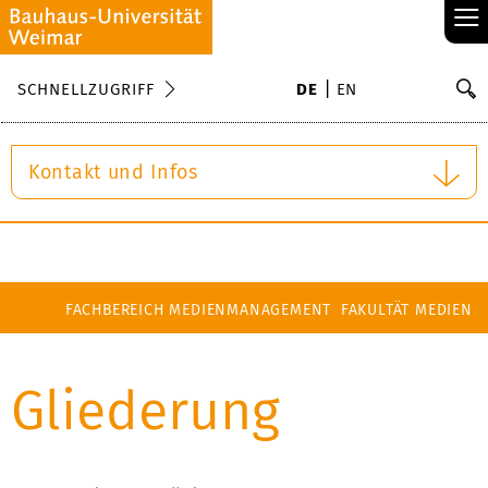
≡
S
SCHNELLZUGRIFF
DE
EN
Su
Kontakt und Infos
FACHBEREICH MEDIENMANAGEMENT
FAKULTÄT MEDIEN
Gliederung