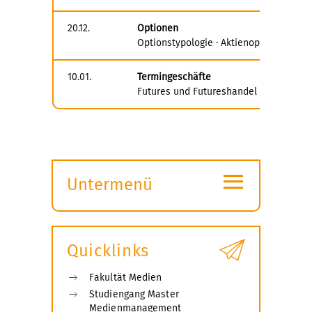
20.12.
Optionen
Optionstypologie · Aktienoptionen und
10.01.
Termingeschäfte
Futures und Futureshandel · Zinsfuture
≡
Untermenü
Submenü
öffnen
Quicklinks
Fakultät Medien
Studiengang Master
Medienmanagement