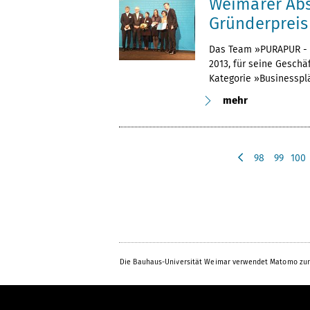
Weimarer Ab
Gründerpreis
Das Team »PURAPUR - 
2013, für seine Geschäf
Kategorie »Businesspl
mehr
98
99
100
v
o
r
h
e
r
i
Die Bauhaus-Universität Weimar verwendet Matomo zur
g
e