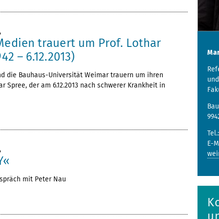
4
Medien trauert um Prof. Lothar
Mar
942 – 6.12.2013)
Ref
nd die Bauhaus-Universität Weimar trauern um ihren
und
r Spree, der am 6.12.2013 nach schwerer Krankheit in
Fak
Bau
994
Tel.
E-M
4
wei
Y«
spräch mit Peter Nau
K
u