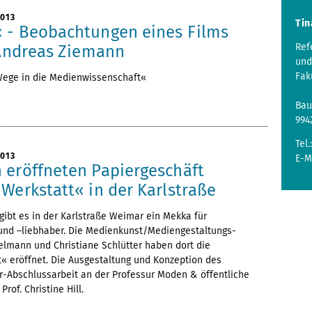
2013
Tin
 - Beobachtungen eines Films
Ref
 Andreas Ziemann
und
Fak
Wege in die Medienwissenschaft«
Bau
994
Tel.
2013
E-M
 eröffneten Papiergeschäft
Werkstatt« in der Karlstraße
ibt es in der Karlstraße Weimar ein Mekka für
und –liebhaber. Die Medienkunst/Mediengestaltungs-
elmann und Christiane Schlütter haben dort die
« eröffnet. Die Ausgestaltung und Konzeption des
r-Abschlussarbeit an der Professur Moden & öffentliche
rof. Christine Hill.