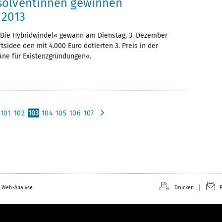
solventinnen gewinnen
 2013
Die Hybridwindel« gewann am Dienstag, 3. Dezember
tsidee den mit 4.000 Euro dotierten 3. Preis in der
äne für Existenzgründungen«.
101
102
103
104
105
106
107
n
ä
c
h
s
t
e
 Web-Analyse.
Drucken
P