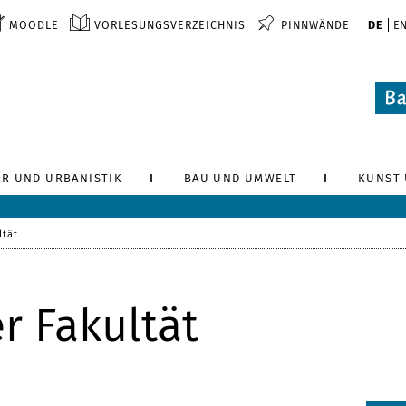
MOODLE
VORLESUNGSVERZEICHNIS
PINNWÄNDE
DE
E
R UND URBANISTIK
BAU UND UMWELT
KUNST 
ltät
r Fakultät