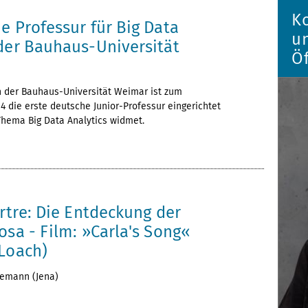
4
K
e Professur für Big Data
u
 der Bauhaus-Universität
Öf
n der Bauhaus-Universität Weimar ist zum
 die erste deutsche Junior-Professur eingerichtet
Thema Big Data Analytics widmet.
4
artre: Die Entdeckung der
osa - Film: »Carla's Song«
 Loach)
nemann (Jena)