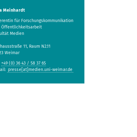
a Meinhardt
erentin für Forschungskommunikation
 Öffentlichkeitsarbeit
ultät Medien
hausstraße 11, Raum N2.11
23 Weimar
:
+49 (0) 36 43 / 58 37 65
ail:
presse[at]medien.uni-weimar.de