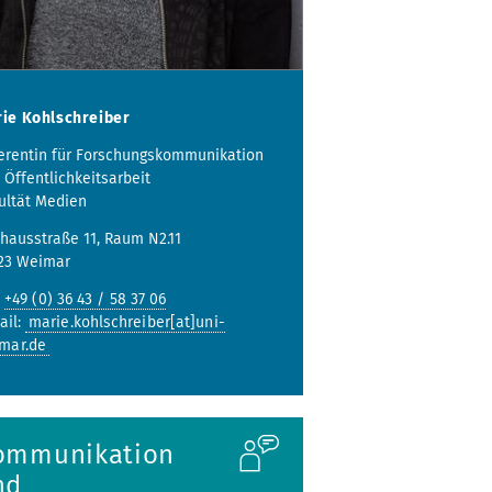
ie Kohlschreiber
erentin für Forschungskommunikation
 Öffentlichkeitsarbeit
ultät Medien
hausstraße 11, Raum N2.11
23 Weimar
:
+49 (0) 36 43 / 58 37 06
ail:
marie.kohlschreiber[at]uni-
mar.de
ommunikation
nd