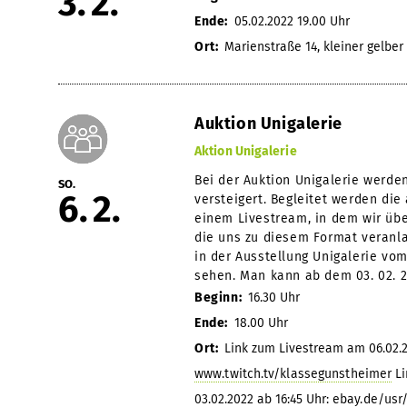
3
2
Ende:
05.02.2022 19.00 Uhr
Ort:
Marienstraße 14, kleiner gelbe
Auktion Unigalerie
Aktion Unigalerie
Bei der Auktion Unigalerie werde
SO.
6
2
versteigert. Begleitet werden di
einem Livestream, in dem wir üb
die uns zu diesem Format veranla
in der Ausstellung Unigalerie vom 
sehen. Man kann ab dem 03. 02. 2
Beginn:
16.30 Uhr
Ende:
18.00 Uhr
Ort:
Link zum Livestream am 06.02.2
www.twitch.tv/klassegunstheimer
Li
03.02.2022 ab 16:45 Uhr:
ebay.de/usr