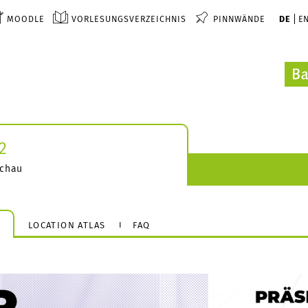
MOODLE
VORLESUNGSVERZEICHNIS
PINNWÄNDE
DE
E
2
schau
E
LOCATION ATLAS
FAQ