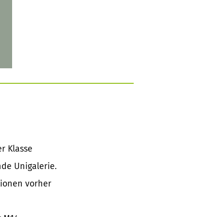
er Klasse
nde Unigalerie.
tionen vorher