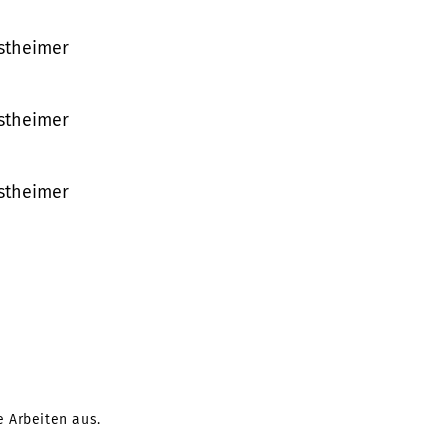
nstheimer
nstheimer
nstheimer
e Arbeiten aus.