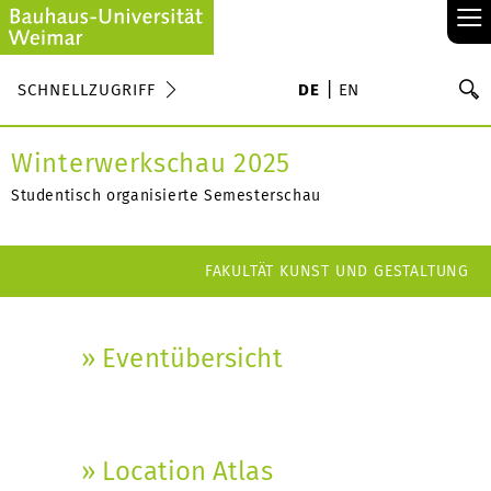
≡
S
SCHNELLZUGRIFF
DE
EN
Su
Winterwerkschau 2025
Studentisch organisierte Semesterschau
FAKULTÄT KUNST UND GESTALTUNG
» Eventübersicht
» Location Atlas