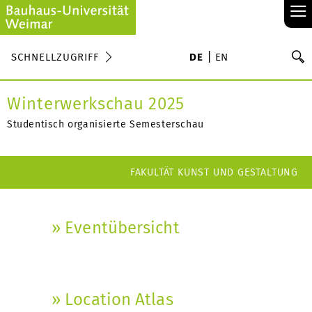
≡
S
SCHNELLZUGRIFF
DE
EN
Su
Winterwerkschau 2025
Studentisch organisierte Semesterschau
FAKULTÄT KUNST UND GESTALTUNG
» Eventübersicht
» Location Atlas