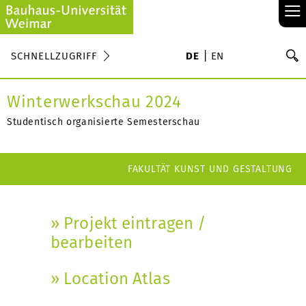
≡
S
SCHNELLZUGRIFF
DE
EN
Su
Winterwerkschau 2024
Studentisch organisierte Semesterschau
FAKULTÄT KUNST UND GESTALTUNG
» Projekt eintragen /
bearbeiten
» Location Atlas