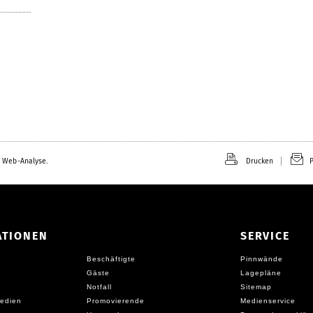
 Web-Analyse.
Drucken
P
ATIONEN
SERVICE
Beschäftigte
Pinnwände
Gäste
Lagepläne
Notfall
Sitemap
edien
Promovierende
Medienservice