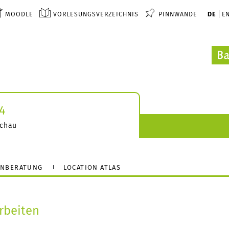
MOODLE
VORLESUNGSVERZEICHNIS
PINNWÄNDE
DE
E
4
schau
ENBERATUNG
LOCATION ATLAS
rbeiten