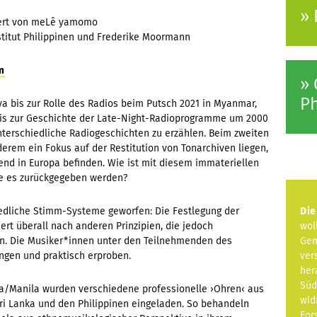
» 
iert von meLê yamomo
stitut Philippinen und Frederike Moormann
m
» 
Ph
ava bis zur Rolle des Radios beim Putsch 2021 in Myanmar,
 bis zur Geschichte der Late-Night-Radioprogramme um 2000
nterschiedliche Radiogeschichten zu erzählen. Beim zweiten
erem ein Fokus auf der Restitution von Tonarchiven liegen,
nd in Europa befinden. Wie ist mit diesem immateriellen
te es zurückgegeben werden?
hiedliche Stimm-Systeme geworfen: Die Festlegung der
Die
rt überall nach anderen Prinzipien, die jedoch
wol
en. Die Musiker*innen unter den Teilnehmenden des
Gem
ngen und praktisch erproben.
ver
her
Süd
a/Manila wurden verschiedene professionelle ›Ohren‹ aus
wid
ri Lanka und den Philippinen eingeladen. So behandeln
For