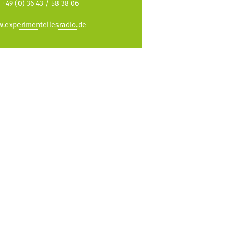
:
+49 (0) 36 43 / 58 38 06
.experimentellesradio.de