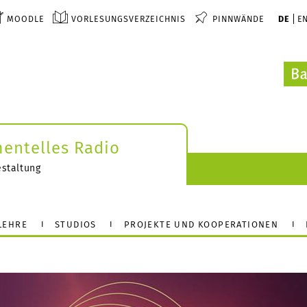
MOODLE
VORLESUNGSVERZEICHNIS
PINNWÄNDE
DE
E
mentelles Radio
estaltung
LEHRE
STUDIOS
PROJEKTE UND KOOPERATIONEN