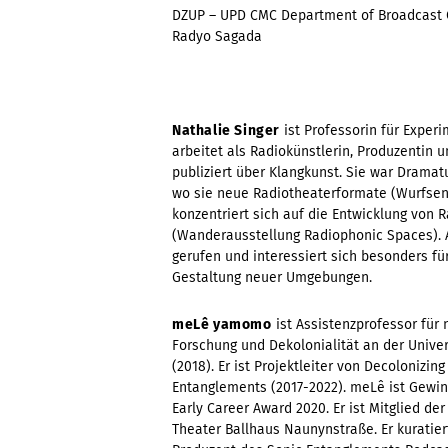
DZUP – UPD CMC Department of Broadcast
Radyo Sagada
Nathalie Singer
ist Professorin für Exper
arbeitet als Radiokünstlerin, Produzentin 
publiziert über Klangkunst. Sie war Dramat
wo sie neue Radiotheaterformate (Wurfsend
konzentriert sich auf die Entwicklung von 
(Wanderausstellung Radiophonic Spaces). A
gerufen und interessiert sich besonders fü
Gestaltung neuer Umgebungen.
meLê yamomo
ist Assistenzprofessor für
Forschung und Dekolonialität an der Unive
(2018).
Er ist Projektleiter von Decolonizi
Entanglements (2017-2022). meLê ist Gew
Early Career Award 2020.
Er ist Mitglied d
Theater Ballhaus Naunynstraße. Er kuratier