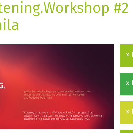
tening.Workshop #2 
ila
» 
» 
»