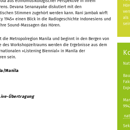
aola aus ethnomusikologischer Perspektive in ihrem
Hör
örens. Devana Senanayake diskutiert mit den
ver
atischen Stimmen zugehört werden kann.
Rani Jambak wirft
als
cy 1945« einen Blick in die Radiogeschichte Indonesiens und
sei
h ihre Sound-Massagen das Hören.
t die Metropolregion Manila und beginnt in den Bergen von
de des Workshopzeitraums werden die Ergebnisse aus dem
ationalen »Listening Biennial« in Manila der
K
ören sein.
Nat
da/Manila
Bau
Fak
Exp
 Live-Übertragung
Mar
994
nat
Sek