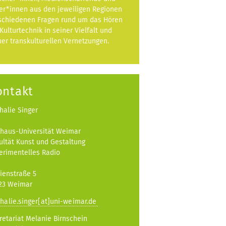
er*innen aus den jeweiligen Regionen
schiedenen Fragen rund um das Hören
 Kulturtechnik in seiner Vielfalt und
ner transkulturellen Vernetzungen.
ontakt
halie Singer
haus-Universität Weimar
ultät Kunst und Gestaltung
erimentelles Radio
ienstraße 5
23 Weimar
halie.singer[at]uni-weimar.de
retariat Melanie Birnschein