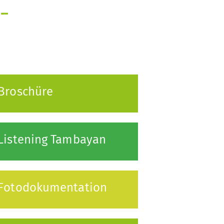
-
Broschüre
Listening Tambayan
 Fotodokumentation