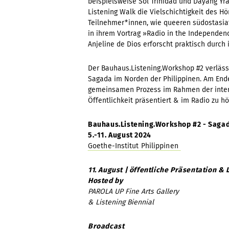
beispielsweise Sol Trinidad und Dayang Yr
Listening Walk die Vielschichtigkeit des H
Teilnehmer*innen, wie queeren südostasi
in ihrem Vortrag »Radio in the Independen
Anjeline de Dios erforscht praktisch durc
Der Bauhaus.Listening.Workshop #2 verläss
Sagada im Norden der Philippinen. Am En
gemeinsamen Prozess im Rahmen der intern
Öffentlichkeit präsentiert & im Radio zu h
Bauhaus.Listening.Workshop #2 - Saga
5.-11.
August 2024
Goethe-Institut Philippinen
11. August | öffentliche Präsentation &
Hosted by
PAROLA UP Fine Arts Gallery
& Listening Biennial
Broadcast