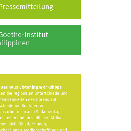
Pressemitteilung
Goethe-Institut
ilippinen
 Bauhaus.Listening.Workshops
len die regionalen Unterschiede und
einsamkeiten des Hörens auf
schiedenen Kontinenten
ausarbeiten: u.a. in Südamerika,
ostasien und im südlichen Afrika
men sich Künstler*innen,
scher*innen, Medienschaffende und