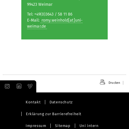
99423 Weimar
Tel: +49(0)3643 / 58 11 86
E-Mail:
romy.weinhold[at]uni-
weimar.de
Drucken
Kontakt
Datenschutz
Erklärung zur Barrierefreiheit
Impressum
Sitemap
Uni intern