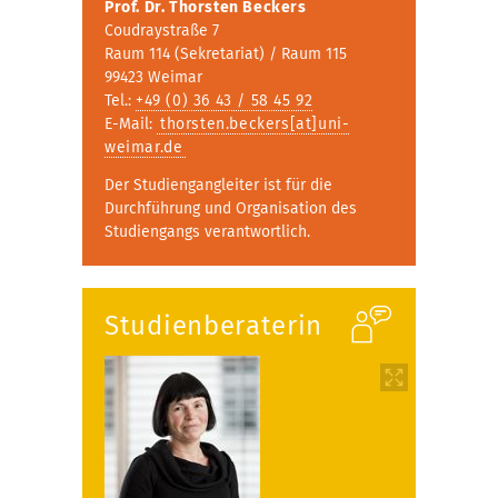
Prof. Dr. Thorsten Beckers
Coudraystraße 7
Raum 114 (Sekretariat) / Raum 115
99423 Weimar
Tel.:
+49 (0) 36 43 / 58 45 92
E-Mail:
thorsten.beckers[at]uni-
weimar.de
Der Studiengangleiter ist für die
Durchführung und Organisation des
Studiengangs verantwortlich.
Studienberaterin