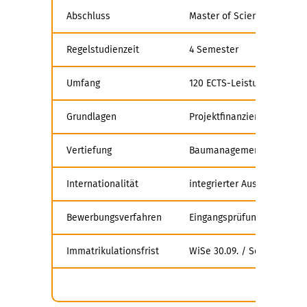
Abschluss
Master of Science
Regelstudienzeit
4 Semester
Umfang
120 ECTS-Leistungspunkte 
Grundlagen
Projektfinanzierung, Wirt
Vertiefung
Baumanagement, Immobili
Internationalität
integrierter Auslandsaufen
Bewerbungsverfahren
Eingangsprüfung, Online-
Immatrikulationsfrist
WiSe 30.09. / SoSe 31.03. 