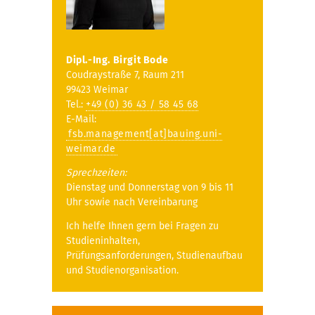
Dipl.-Ing. Birgit Bode
Coudraystraße 7, Raum 211
99423 Weimar
Tel.:
+49 (0) 36 43 / 58 45 68
E-Mail:
fsb.management[at]bauing.uni-
weimar.de
Sprechzeiten:
Dienstag und Donnerstag von 9 bis 11
Uhr sowie nach Vereinbarung
Ich helfe Ihnen gern bei Fragen zu
Studieninhalten,
Prüfungsanforderungen, Studienaufbau
und Studienorganisation.