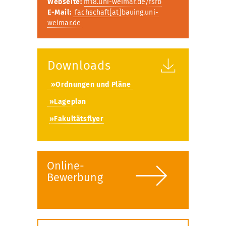
Webseite:
m18.uni-weimar.de/fsrb
E-Mail:
fachschaft[at]bauing.uni-
weimar.de
Downloads
»Ordnungen und Pläne
»Lageplan
»Fakultätsflyer
Online-
Bewerbung