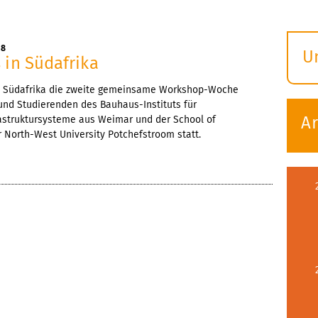
18
U
 in Südafrika
S
in Südafrika die zweite gemeinsame Workshop-Woche
ö
und Studierenden des Bauhaus-Instituts für
Ar
astruktursysteme aus Weimar und der School of
r North-West University Potchefstroom statt.