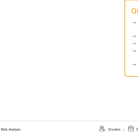
Q
 Web-Analyse.
Drucken
P