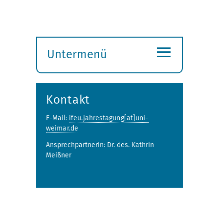
≡
Untermenü
Submenü
öffnen
Kontakt
E-Mail:
ifeu.jahrestagung[at]uni-
weimar.de
Ansprechpartnerin: Dr. des. Kathrin
Meißner