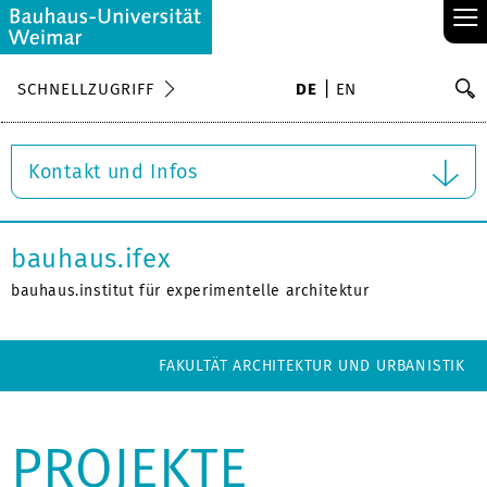
≡
S
SCHNELLZUGRIFF
DE
EN
Su
Kontakt und Infos
bauhaus.ifex
bauhaus.institut für experimentelle architektur
FAKULTÄT ARCHITEKTUR UND URBANISTIK
PROJEKTE