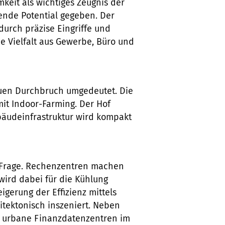
mkeit als wichtiges Zeugnis der
nde Potential gegeben. Der
durch präzise Eingriffe und
he Vielfalt aus Gewerbe, Büro und
euen Durchbruch umgedeutet. Die
it Indoor-Farming. Der Hof
äudeinfrastruktur wird kompakt
n Frage. Rechenzentren machen
ird dabei für die Kühlung
gerung der Effizienz mittels
ektonisch inszeniert. Neben
n urbane Finanzdatenzentren im