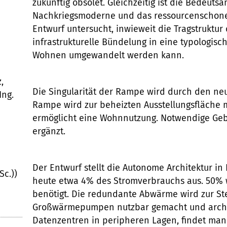
zukünftig obsolet. Gleichzeitig ist die Bedeutsa
Nachkriegsmoderne und das ressourcenschone
Entwurf untersucht, inwieweit die Tragstruktur 
infrastrukturelle Bündelung in eine typologisc
Wohnen umgewandelt werden kann.
,
Die Singularität der Rampe wird durch den n
Ing.
Rampe wird zur beheizten Ausstellungsfläche m
ermöglicht eine Wohnnutzung. Notwendige Geb
ergänzt.
Der Entwurf stellt die Autonome Architektur i
Sc.))
heute etwa 4% des Stromverbrauchs aus. 50% w
benötigt. Die redundante Abwärme wird zur Stei
Großwärmepumpen nutzbar gemacht und archit
Datenzentren in peripheren Lagen, findet ma